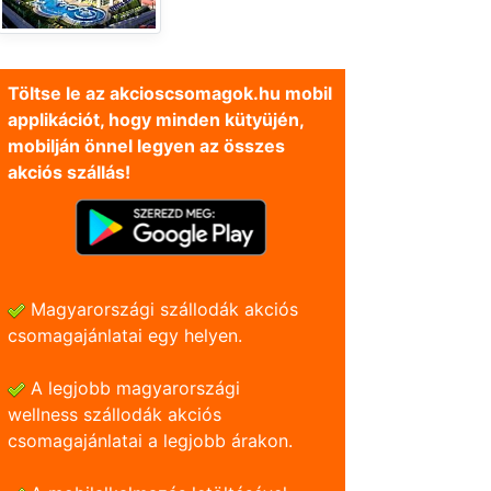
Töltse le az akcioscsomagok.hu mobil
applikációt, hogy minden kütyüjén,
mobilján önnel legyen az összes
akciós szállás!
Magyarországi szállodák akciós
csomagajánlatai egy helyen.
A legjobb magyarországi
wellness szállodák akciós
csomagajánlatai a legjobb árakon.