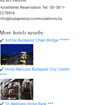
Hoteltelnet Reservation Tel: 00-36-1-
2279614
info@budapestaccommodations.hu
More hotels nearby
✔️ Sofitel Budapest Chain Bridge *****
✔️ Hotel Mercure Budapest City Center
****
✔️ Tó Wellness Hotel Bánk ***