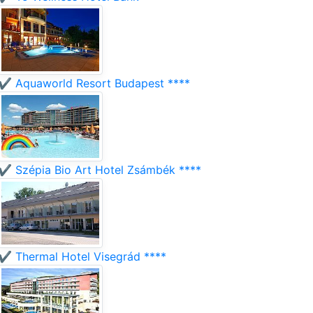
✔️ Aquaworld Resort Budapest ****
✔️ Szépia Bio Art Hotel Zsámbék ****
✔️ Thermal Hotel Visegrád ****