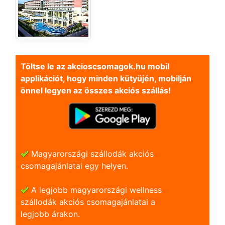
Töltse le az akcioscsomagok.hu mobil
applikációt, hogy minden kütyüjén, mobilján
önnel legyen az összes akciós szállás!
Magyarországi szállodák akciós
csomagajánlatai egy helyen.
A legjobb magyarországi wellness
szállodák akciós csomagajánlatai a
legjobb árakon.