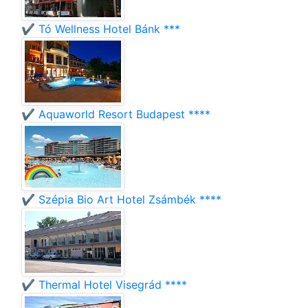
✔️ Tó Wellness Hotel Bánk ***
✔️ Aquaworld Resort Budapest ****
✔️ Szépia Bio Art Hotel Zsámbék ****
✔️ Thermal Hotel Visegrád ****