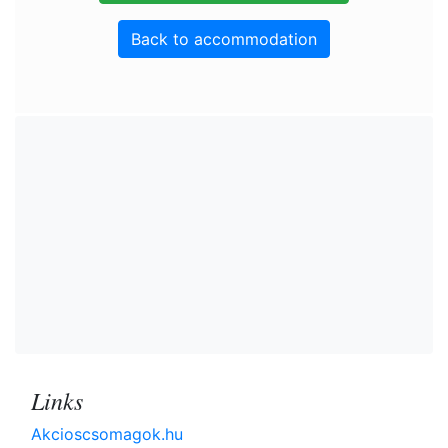
Back to accommodation
Links
Akcioscsomagok.hu