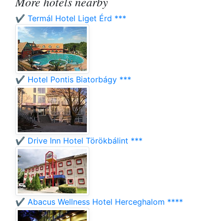
More hotels nearby
✔️ Termál Hotel Liget Érd ***
✔️ Hotel Pontis Biatorbágy ***
✔️ Drive Inn Hotel Törökbálint ***
✔️ Abacus Wellness Hotel Herceghalom ****