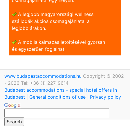
csomagajánlatai egy helyen.
A legjobb magyarországi wellness
szállodák akciós csomagajánlatai a
legjobb árakon.
A mobilalkalmazás letöltésével gyorsan
és egyszerũen foglalhat.
www.budapestaccommodations.hu
Copyright © 2002
- 2026 Tel: +36 (1) 227-9614
Budapest accommodations - special hotel offers in
Budapest
|
General conditions of use
|
Privacy policy