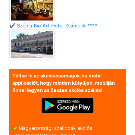
✔️ Szépia Bio Art Hotel Zsámbék ****
Töltse le az akcioscsomagok.hu mobil
applikációt, hogy minden kütyüjén, mobilján
önnel legyen az összes akciós szállás!
Magyarországi szállodák akciós