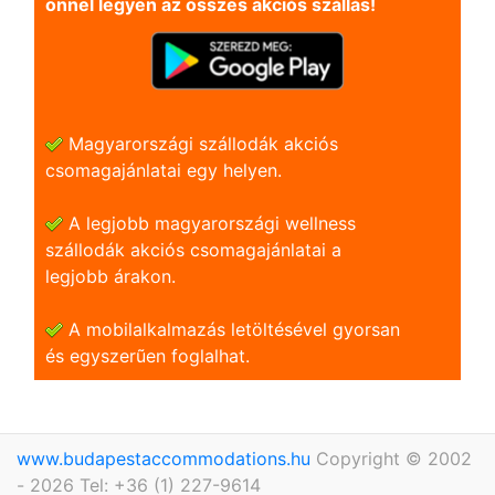
önnel legyen az összes akciós szállás!
Magyarországi szállodák akciós
csomagajánlatai egy helyen.
A legjobb magyarországi wellness
szállodák akciós csomagajánlatai a
legjobb árakon.
A mobilalkalmazás letöltésével gyorsan
és egyszerũen foglalhat.
www.budapestaccommodations.hu
Copyright © 2002
- 2026 Tel: +36 (1) 227-9614