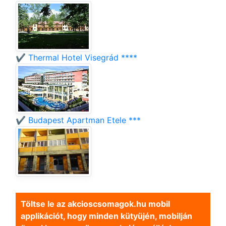
✔️ Thermal Hotel Visegrád ****
✔️ Budapest Apartman Etele ***
Töltse le az akcioscsomagok.hu mobil
applikációt, hogy minden kütyüjén, mobilján