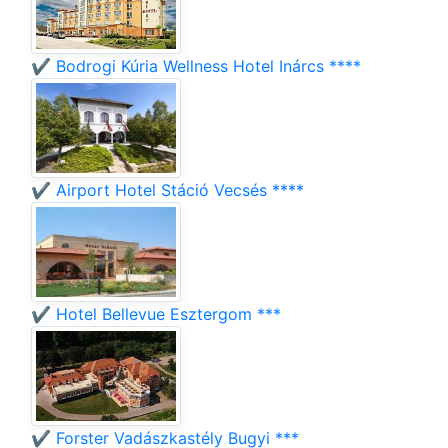
✔️ Bodrogi Kúria Wellness Hotel Inárcs ****
✔️ Airport Hotel Stáció Vecsés ****
✔️ Hotel Bellevue Esztergom ***
✔️ Forster Vadászkastély Bugyi ***