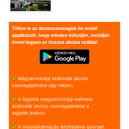
Töltse le az akcioscsomagok.hu mobil
applikációt, hogy minden kütyüjén, mobilján
önnel legyen az összes akciós szállás!
Magyarországi szállodák akciós
csomagajánlatai egy helyen.
A legjobb magyarországi wellness
szállodák akciós csomagajánlatai a
legjobb árakon.
A mobilalkalmazás letöltésével gyorsan