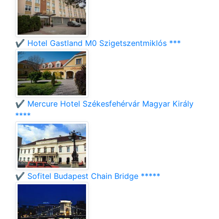
✔️ Hotel Gastland M0 Szigetszentmiklós ***
✔️ Mercure Hotel Székesfehérvár Magyar Király
****
✔️ Sofitel Budapest Chain Bridge *****