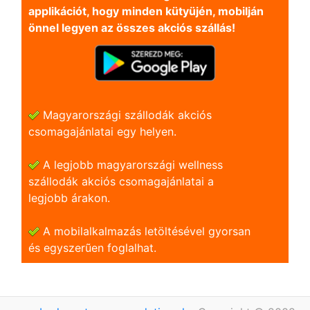
applikációt, hogy minden kütyüjén, mobilján
önnel legyen az összes akciós szállás!
Magyarországi szállodák akciós
csomagajánlatai egy helyen.
A legjobb magyarországi wellness
szállodák akciós csomagajánlatai a
legjobb árakon.
A mobilalkalmazás letöltésével gyorsan
és egyszerũen foglalhat.