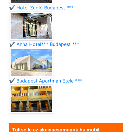
✔️ Hotel Zugló Budapest ***
✔️ Anna Hotel*** Budapest ***
✔️ Budapest Apartman Etele ***
Töltse le az akcioscsomagok.hu mobil