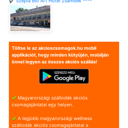
✔️ Szépia Bio Art Hotel Zsámbék ****
Töltse le az akcioscsomagok.hu mobil
applikációt, hogy minden kütyüjén, mobilján
önnel legyen az összes akciós szállás!
Magyarországi szállodák akciós
csomagajánlatai egy helyen.
A legjobb magyarországi wellness
szállodák akciós csomagajánlatai a