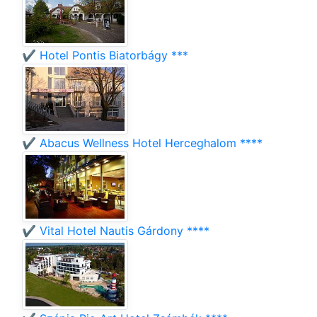
✔️ Hotel Pontis Biatorbágy ***
✔️ Abacus Wellness Hotel Herceghalom ****
✔️ Vital Hotel Nautis Gárdony ****