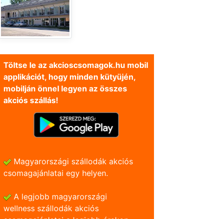
Töltse le az akcioscsomagok.hu mobil
applikációt, hogy minden kütyüjén,
mobilján önnel legyen az összes
akciós szállás!
Magyarországi szállodák akciós
csomagajánlatai egy helyen.
A legjobb magyarországi
wellness szállodák akciós