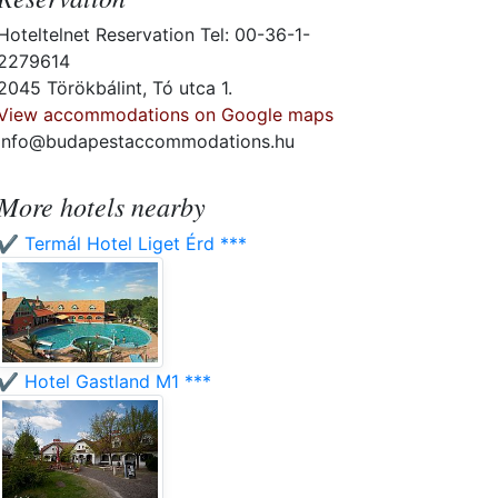
Hoteltelnet Reservation Tel: 00-36-1-
2279614
2045 Törökbálint, Tó utca 1.
View accommodations on Google maps
info@budapestaccommodations.hu
More hotels nearby
✔️ Termál Hotel Liget Érd ***
✔️ Hotel Gastland M1 ***