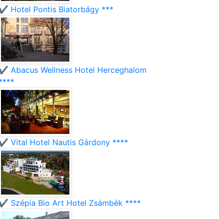
✔️ Hotel Pontis Biatorbágy ***
✔️ Abacus Wellness Hotel Herceghalom
****
✔️ Vital Hotel Nautis Gárdony ****
✔️ Szépia Bio Art Hotel Zsámbék ****