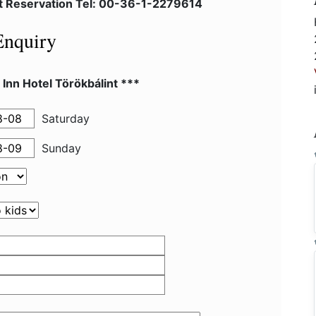
et Reservation Tel: 00-36-1-2279614
Enquiry
 Inn Hotel Törökbálint ***
Saturday
Sunday