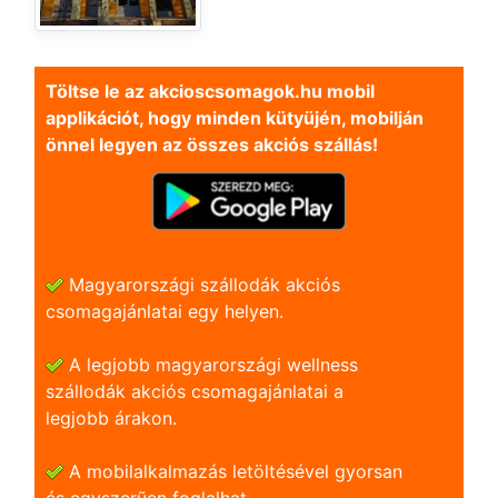
Töltse le az akcioscsomagok.hu mobil
applikációt, hogy minden kütyüjén, mobilján
önnel legyen az összes akciós szállás!
Magyarországi szállodák akciós
csomagajánlatai egy helyen.
A legjobb magyarországi wellness
szállodák akciós csomagajánlatai a
legjobb árakon.
A mobilalkalmazás letöltésével gyorsan
és egyszerũen foglalhat.