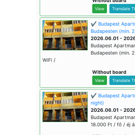
Without board
View
Translate 
✔️ Budapest Apart
Budapesten (min. 2
2026.06.01 - 202
Budapest Apartman
Budapesten (min. 2 é
WiFi /
Without board
View
Translate 
✔️ Budapest Apartm
night)
2026.06.01 - 202
Budapest Apartman 
18.000 Ft / fő / éj á