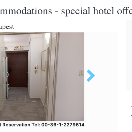
modations - special hotel off
apest
et Reservation Tel: 00-36-1-2279614