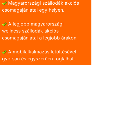
Magyarországi szállodák akciós
csomagajánlatai egy helyen.
A legjobb magyarországi
wellness szállodák akciós
csomagajánlatai a legjobb árakon.
A mobilalkalmazás letöltésével
gyorsan és egyszerũen foglalhat.