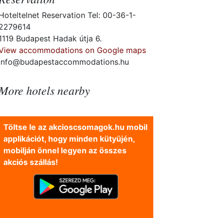
Hoteltelnet Reservation Tel: 00-36-1-
2279614
1119 Budapest Hadak útja 6.
View accommodations on Google maps
info@budapestaccommodations.hu
More hotels nearby
Töltse le az akcioscsomagok.hu mobil
applikációt, hogy minden kütyüjén,
mobilján önnel legyen az összes
akciós szállás!