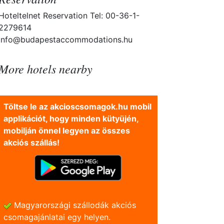
Hoteltelnet Reservation Tel: 00-36-1-
2279614
info@budapestaccommodations.hu
More hotels nearby
Töltse le az akcioscsomagok.hu mobil
applikációt, hogy minden kütyüjén,
mobilján önnel legyen az összes
akciós szállás!
Magyarországi szállodák akciós
csomagajánlatai egy helyen.