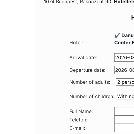
1074 Budapest, Rákóczi út 90.
Hotelte
✔️ Danub
Hotel:
Center 
Arrival date:
Departure date:
Number of adults:
Number of children:
Full Name:
Telefon:
E-mail: