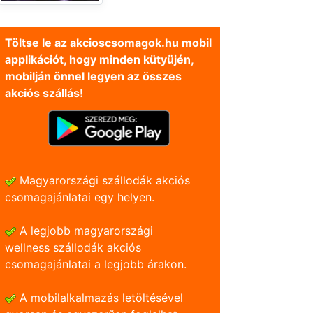
Töltse le az akcioscsomagok.hu mobil
applikációt, hogy minden kütyüjén,
mobilján önnel legyen az összes
akciós szállás!
Magyarországi szállodák akciós
csomagajánlatai egy helyen.
A legjobb magyarországi
wellness szállodák akciós
csomagajánlatai a legjobb árakon.
A mobilalkalmazás letöltésével