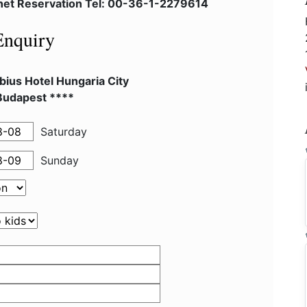
lnet Reservation Tel: 00-36-1-2279614
Enquiry
ius Hotel Hungaria City
Budapest ****
Saturday
Sunday