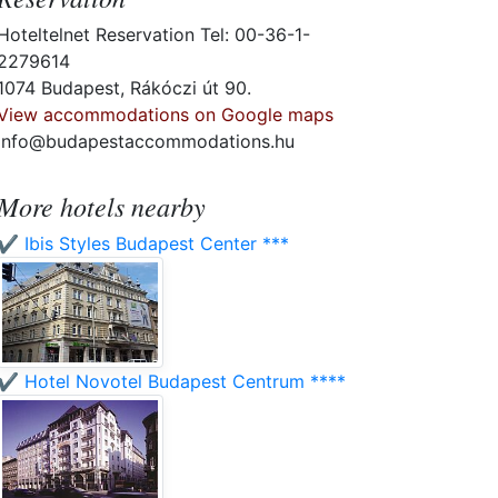
Hoteltelnet Reservation Tel: 00-36-1-
2279614
1074 Budapest, Rákóczi út 90.
View accommodations on Google maps
info@budapestaccommodations.hu
More hotels nearby
✔️ Ibis Styles Budapest Center ***
✔️ Hotel Novotel Budapest Centrum ****