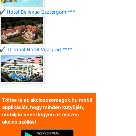
✔️ Hotel Bellevue Esztergom ***
✔️ Thermal Hotel Visegrád ****
Töltse le az akcioscsomagok.hu mobil
applikációt, hogy minden kütyüjén,
mobilján önnel legyen az összes
akciós szállás!