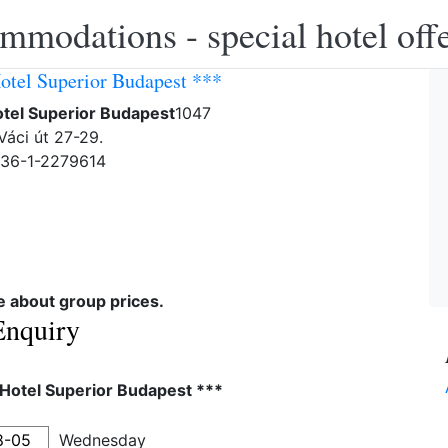
modations - special hotel off
Hotel Superior Budapest ***
otel Superior Budapest
1047
Váci út 27-29.
-36-1-2279614
re about group prices.
Enquiry
 Hotel Superior Budapest ***
Wednesday