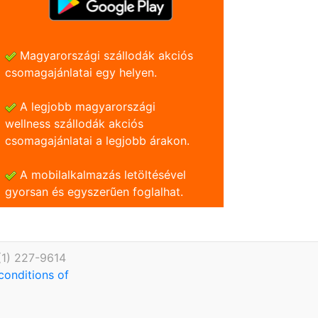
Magyarországi szállodák akciós
csomagajánlatai egy helyen.
A legjobb magyarországi
wellness szállodák akciós
csomagajánlatai a legjobb árakon.
A mobilalkalmazás letöltésével
gyorsan és egyszerũen foglalhat.
(1) 227-9614
conditions of