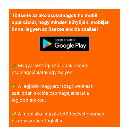
Töltse le az akcioscsomagok.hu mobil
applikációt, hogy minden kütyüjén, mobilján
önnel legyen az összes akciós szállás!
Magyarországi szállodák akciós
csomagajánlatai egy helyen.
A legjobb magyarországi wellness
szállodák akciós csomagajánlatai a
legjobb árakon.
A mobilalkalmazás letöltésével gyorsan
és egyszerũen foglalhat.