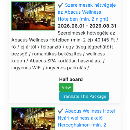
✔️ Szerelmesek hétvégéje
az Abacus Wellness
Hotelben (min. 2 night)
2026.06.01 - 2026.08.31
Szerelmesek hétvégéje az
Abacus Wellness Hotelben (min. 2 éj) 40.145 Ft /
fő / éj ártól / félpanzió / egy üveg jégbehűtött
pezsgő / romantikus bekészítés / wellness
kupon / Abacus SPA korlátlan használata /
ingyenes WiFi / ingyenes parkolás /
Half board
View
Translate This Package
✔️ Abacus Wellness Hotel
Nyári wellness akció
Herceghalmon (min. 2