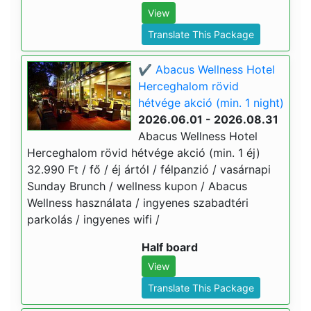
View
Translate This Package
✔️ Abacus Wellness Hotel
Herceghalom rövid
hétvége akció (min. 1 night)
2026.06.01 - 2026.08.31
Abacus Wellness Hotel
Herceghalom rövid hétvége akció (min. 1 éj)
32.990 Ft / fő / éj ártól / félpanzió / vasárnapi
Sunday Brunch / wellness kupon / Abacus
Wellness használata / ingyenes szabadtéri
parkolás / ingyenes wifi /
Half board
View
Translate This Package