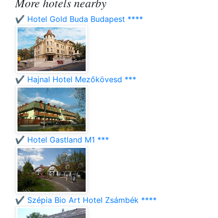
More hotels nearby
✔️ Hotel Gold Buda Budapest ****
✔️ Hajnal Hotel Mezőkövesd ***
✔️ Hotel Gastland M1 ***
✔️ Szépia Bio Art Hotel Zsámbék ****