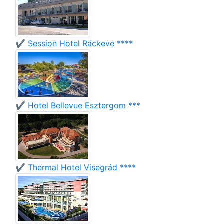
✔️ Session Hotel Ráckeve ****
✔️ Hotel Bellevue Esztergom ***
✔️ Thermal Hotel Visegrád ****