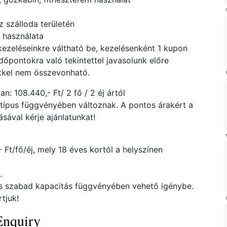
z szálloda területén
 használata
 kezeléseinkre váltható be, kezelésenként 1 kupon
dőpontokra való tekintettel javasolunk előre
kkel nem összevonható.
: 108.440,- Ft/ 2 fő / 2 éj ártól
atípus függvényében változnak. A pontos árakért a
ával kérje ajánlatunkat!
 Ft/fő/éj, mely 18 éves kortól a helyszínen
.
és szabad kapacitás függvényében vehető igénybe.
tjuk!
Enquiry