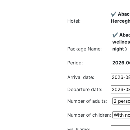
✔️ Abac
Hotel:
Hercegh
✔️ Abac
wellnes
Package Name:
night )
Period:
2026.0
Arrival date:
Departure date:
Number of adults:
Number of children:
Full Name: