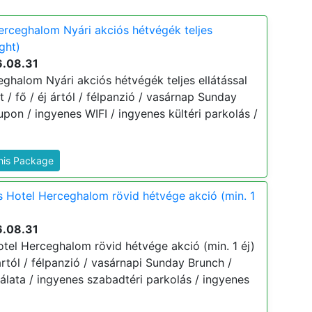
rceghalom Nyári akciós hétvégék teljes
ight)
6.08.31
ghalom Nyári akciós hétvégék teljes ellátással
t / fő / éj ártól / félpanzió / vasárnap Sunday
upon / ingyenes WIFI / ingyenes kültéri parkolás /
This Package
 Hotel Herceghalom rövid hétvége akció (min. 1
6.08.31
tel Herceghalom rövid hétvége akció (min. 1 éj)
 ártól / félpanzió / vasárnapi Sunday Brunch /
lata / ingyenes szabadtéri parkolás / ingyenes