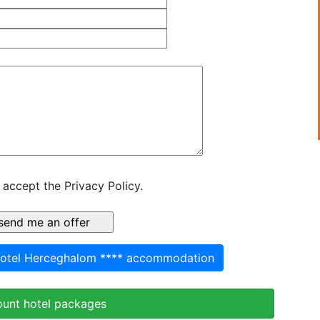
 accept the Privacy Policy.
Hotel Herceghalom **** accommodation
ount hotel packages