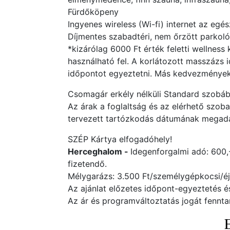
Fürdőköpeny
Ingyenes wireless (Wi-fi) internet az egés
Díjmentes szabadtéri, nem őrzött parkoló
*kizárólag 6000 Ft érték feletti wellness
használható fel. A korlátozott masszázs i
időpontot egyeztetni. Más kedvezménye
Csomagár erkély nélküli Standard szobában
Az árak a foglaltság és az elérhető szob
tervezett tartózkodás dátumának megadás
SZÉP Kártya elfogadóhely!
Herceghalom -
Idegenforgalmi adó: 600,-
fizetendő.
Mélygarázs: 3.500 Ft/személygépkocsi/éj
Az ajánlat előzetes időpont-egyeztetés 
Az ár és programváltoztatás jogát fenntar