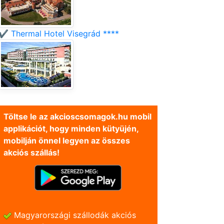
✔️ Thermal Hotel Visegrád ****
Töltse le az akcioscsomagok.hu mobil
applikációt, hogy minden kütyüjén,
mobilján önnel legyen az összes
akciós szállás!
Magyarországi szállodák akciós