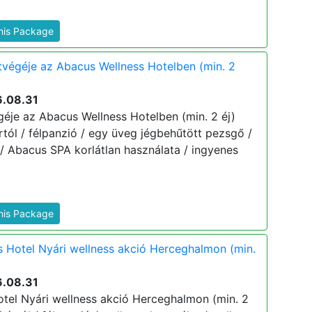
This Package
végéje az Abacus Wellness Hotelben (min. 2
6.08.31
éje az Abacus Wellness Hotelben (min. 2 éj)
 ártól / félpanzió / egy üveg jégbehűtött pezsgő /
/ Abacus SPA korlátlan használata / ingyenes
This Package
 Hotel Nyári wellness akció Herceghalmon (min.
6.08.31
tel Nyári wellness akció Herceghalmon (min. 2