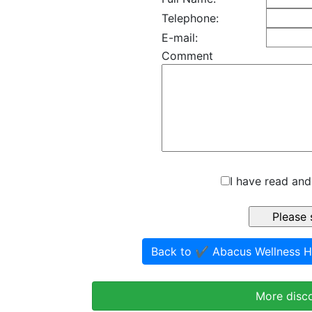
Telephone:
E-mail:
Comment
I have read and
Back to ✔️ Abacus Wellness 
More disc