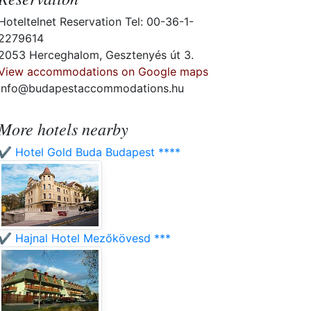
Hoteltelnet Reservation Tel: 00-36-1-
2279614
2053 Herceghalom, Gesztenyés út 3.
View accommodations on Google maps
info@budapestaccommodations.hu
More hotels nearby
✔️ Hotel Gold Buda Budapest ****
✔️ Hajnal Hotel Mezőkövesd ***