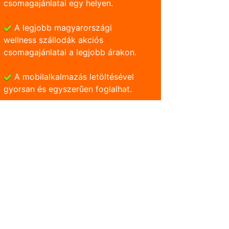
csomagajánlatai egy helyen.
A legjobb magyarországi
wellness szállodák akciós
csomagajánlatai a legjobb árakon.
A mobilalkalmazás letöltésével
gyorsan és egyszerũen foglalhat.