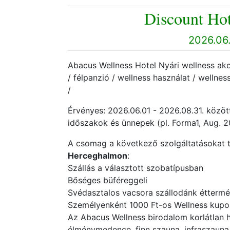
Discount Hot
2026.06.
Abacus Wellness Hotel Nyári wellness akci
/ félpanzió / wellness használat / wellnes
/
Érvényes: 2026.06.01 - 2026.08.31. között
időszakok és ünnepek (pl. Forma1, Aug. 2
A csomag a következő szolgáltatásokat 
Herceghalmon
:
Szállás a választott szobatípusban
Bőséges büféreggeli
Svédasztalos vacsora szállodánk étterm
Személyenként 1000 Ft-os Wellness kupon
Az Abacus Wellness birodalom korlátlan
élménymedence, finn szauna, infraszauna,