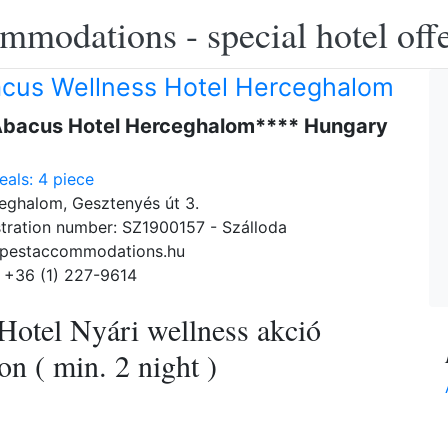
modations - special hotel off
cus Wellness Hotel Herceghalom
Abacus Hotel Herceghalom**** Hungary
als: 4 piece
ghalom, Gesztenyés út 3.
tration number: SZ1900157 - Szálloda
pestaccommodations.hu
 +36 (1) 227-9614
Hotel Nyári wellness akció
n ( min. 2 night )