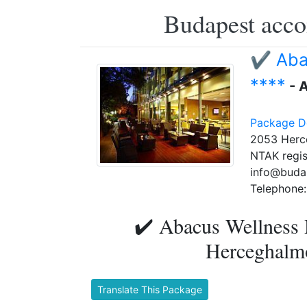
Budapest accom
✔️ Aba
****
- 
Package De
2053 Herce
NTAK regis
info@buda
Telephone:
✔️ Abacus Wellness 
Herceghalmo
Translate This Package