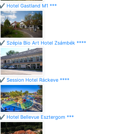
✔️ Hotel Gastland M1 ***
✔️ Szépia Bio Art Hotel Zsámbék ****
✔️ Session Hotel Ráckeve ****
✔️ Hotel Bellevue Esztergom ***