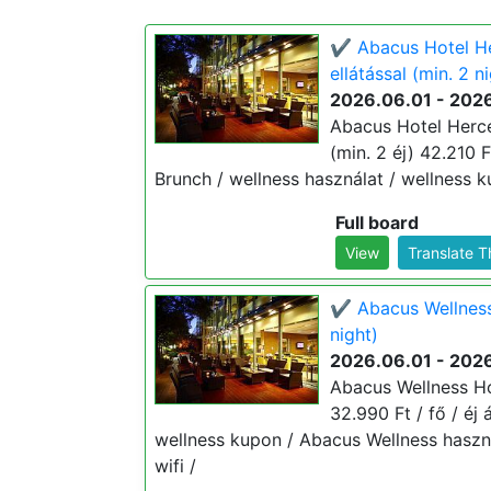
✔️ Abacus Hotel He
ellátással (min. 2 n
2026.06.01 - 202
Abacus Hotel Herce
(min. 2 éj) 42.210 F
Brunch / wellness használat / wellness k
Full board
View
Translate 
✔️ Abacus Wellness
night)
2026.06.01 - 202
Abacus Wellness Ho
32.990 Ft / fő / éj
wellness kupon / Abacus Wellness haszná
wifi /