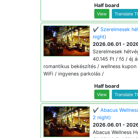
Half board
View
Translate 
✔️ Szerelmesek hét
night)
2026.06.01 - 202
Szerelmesek hétvég
40.145 Ft / fő / éj
romantikus bekészítés / wellness kupon 
WiFi / ingyenes parkolás /
Half board
View
Translate 
✔️ Abacus Wellness
2 night)
2026.06.01 - 202
Abacus Wellness Ho