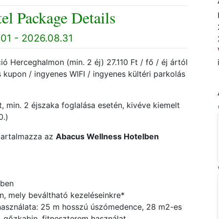
el Package Details
01 - 2026.08.31
ó Herceghalmon (min. 2 éj) 27.110 Ft / fő / éj ártól
s kupon / ingyenes WIFI / ingyenes kültéri parkolás
, min. 2 éjszaka foglalása esetén, kivéve kiemelt
0.)
tartalmazza az
Abacus Wellness Hotelben
ében
, mely beváltható kezeléseinkre*
 használata: 25 m hosszú úszómedence, 28 m2-es
 gőzkabin, fitneszterem használat